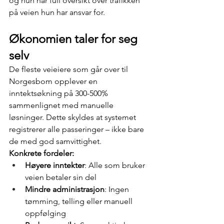
og hun har full oversikt over trafikken 
på veien hun har ansvar for.
Økonomien taler for seg 
selv
De fleste veieiere som går over til 
Norgesbom opplever en 
inntektsøkning på 300-500% 
sammenlignet med manuelle 
løsninger. Dette skyldes at systemet 
registrerer alle passeringer – ikke bare 
de med god samvittighet.
Konkrete fordeler:
Høyere inntekter
: Alle som bruker 
veien betaler sin del
Mindre administrasjon
: Ingen 
tømming, telling eller manuell 
oppfølging