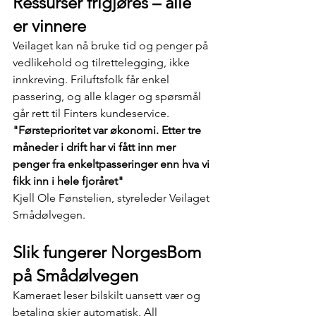
Ressurser frigjøres – alle 
er vinnere
Veilaget kan nå bruke tid og penger på 
vedlikehold og tilrettelegging, ikke 
innkreving. Friluftsfolk får enkel 
passering, og alle klager og spørsmål 
går rett til Finters kundeservice.
"Førsteprioritet var økonomi. Etter tre 
måneder i drift har vi fått inn mer 
penger fra enkeltpasseringer enn hva vi 
fikk inn i hele fjoråret"​
Kjell Ole Fønstelien, styreleder Veilaget 
Smådølvegen.
Slik fungerer NorgesBom 
på Smådølvegen
Kameraet leser bilskilt uansett vær og 
betaling skjer automatisk. All 