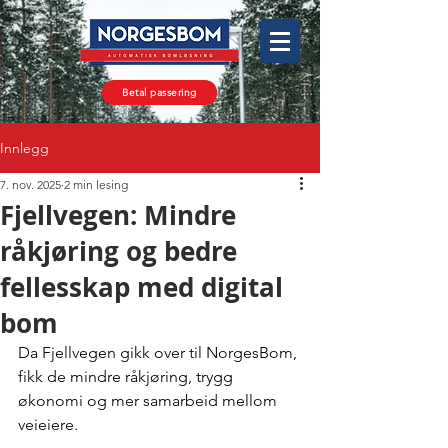
Betal passering
Innlegg
7. nov. 2025
2 min lesing
Fjellvegen: Mindre
råkjøring og bedre
fellesskap med digital
bom
Da Fjellvegen gikk over til NorgesBom, 
fikk de mindre råkjøring, trygg 
økonomi og mer samarbeid mellom 
veieiere.