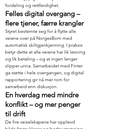
fordeling og rettferdighet.
Felles digital overgang – 
flere tjener, færre krangler
Styret bestemte seg for å flytte alle 
veiene over på NorgesBom med 
automatisk skiltgjenkjenning. I praksis 
betyr dette at alle veiene har lik løsning 
og lik betaling – og at ingen lenger 
slipper unna. Samarbeidet med Finter 
ga støtte i hele overgangen, og digital 
rapportering gir nå mer rom for 
samarbeid enn diskusjon.
En hverdag med mindre 
konflikt – og mer penger 
til drift
De fire veiselskapene har opplevd 
både færre klager og bedre stemning 